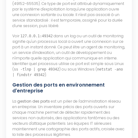
(49152-65535). Ce type de port est attribué dynamiquement
par le système d'exploitation lorsqu'une application ouvre
une connexion sortante ou locale. Il n'est pas associé à un
service standardisé : il est temporaire, assigné pour la durée
d'une session, puis libéré.
Voir
dans un log ou un outil de monitoring
127.0.0.1:49342
signifie qu'un processus local a ouvert une connexion sur ce
port à un instant donné. Ce peut être un agent de monitoring,
un service d'indexation, un outil de développement ou
n'importe quelle application qui communique en interne.
Identifier quel processus utilise ce port est simple sous Linux
(
) ou sous Windows (
ss -tlnp | grep 49342
netstat -ano
).
| findstr 49342
Gestion des ports en environnement
d'entreprise
La
gestion des ports
est un pilier de l'administration réseau
en entreprise. Un inventaire précis des ports ouverts sur
chaque machine permet de détecter rapidement des
services non autorisés, des applications fantômes ou des
vecteurs d'attaque potentiels. Les équipes IT sérieuses
maintiennent une cartographie des ports actifs, croisée avec
la liste des processus légitimes.