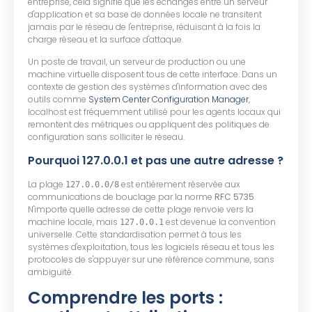
entreprise, cela signifie que les échanges entre un serveur
d'application et sa base de données locale ne transitent
jamais par le réseau de l'entreprise, réduisant à la fois la
charge réseau et la surface d'attaque.
Un poste de travail, un serveur de production ou une
machine virtuelle disposent tous de cette interface. Dans un
contexte de gestion des systèmes d'information avec des
outils comme
System Center Configuration Manager
,
localhost est fréquemment utilisé pour les agents locaux qui
remontent des métriques ou appliquent des politiques de
configuration sans solliciter le réseau.
Pourquoi 127.0.0.1 et pas une autre adresse ?
La plage
est entièrement réservée aux
127.0.0.0/8
communications de bouclage par la norme
RFC 5735
.
N'importe quelle adresse de cette plage renvoie vers la
machine locale, mais
est devenue la convention
127.0.0.1
universelle. Cette standardisation permet à tous les
systèmes d'exploitation, tous les logiciels réseau et tous les
protocoles de s'appuyer sur une référence commune, sans
ambiguïté.
Comprendre les ports :