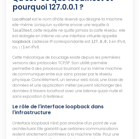
pourquoi 127.0.0.1 ?
Localhost
est le nom d'hôte réservé qui désigne la machine
elle-même. Lorsqu'un système envoie une requête à
, cette requête ne quitte jamais la carte réseau : elle
localhost
est redirigée en interne via une interface virtuelle appelée
loopback
. L'adresse IP correspondante est
en IPv4,
127.0.0.1
ou
en IPv6.
::1
Cette mécanique de bouclage existe depuis les premières
versions des protocoles TCP/IP. Son utilité première :
permettre à des processus tournant sur la même machine
de communiquer entre eux sans passer par le réseau
physique. Concrètement, un serveur web local, une base de
données et une application métier peuvent s'échanger des
données à travers localhost avec une latence quasi nulle et
sans exposition à l'extérieur.
Le rôle de l'interface loopback dans
l'infrastructure
L'interface loopback n'est pas anodine d'un point de vue
architectural. Elle garantit que certaines communications
restent strictement confinées à la machine hôte. Pour une