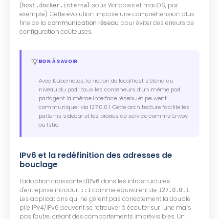
(
sous Windows et macOS, par
host.docker.internal
exemple). Cette évolution impose une compréhension plus
fine de la
communication réseau
pour éviter des erreurs de
configuration coûteuses.
💡
BON À SAVOIR
Avec Kubernetes, la notion de localhost s’étend au
niveau du pod : tous les conteneurs d’un même pod
partagent la même interface réseau et peuvent
communiquer via 127.0.0.1. Cette architecture facilite les
patterns sidecar et les proxies de service comme Envoy
ou Istio.
IPv6 et la redéfinition des adresses de
bouclage
L'adoption croissante d'
IPv6
dans les infrastructures
d'entreprise introduit
comme équivalent de
.
::1
127.0.0.1
Les applications qui ne gèrent pas correctement la double
pile IPv4/IPv6 peuvent se retrouver à écouter sur l'une mais
pas l'autre, créant des comportements imprévisibles. Un