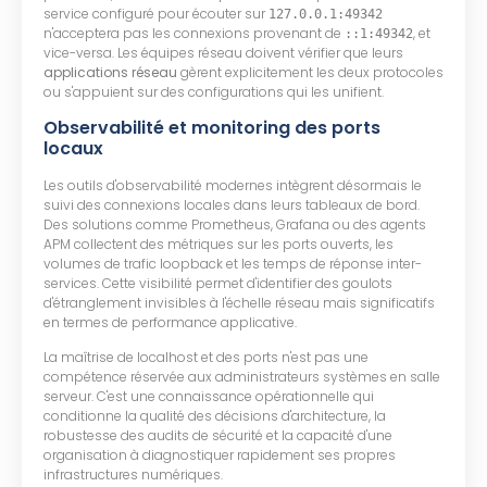
service configuré pour écouter sur
127.0.0.1:49342
n'acceptera pas les connexions provenant de
, et
::1:49342
vice-versa. Les équipes réseau doivent vérifier que leurs
applications réseau
gèrent explicitement les deux protocoles
ou s'appuient sur des configurations qui les unifient.
Observabilité et monitoring des ports
locaux
Les outils d'observabilité modernes intègrent désormais le
suivi des connexions locales dans leurs tableaux de bord.
Des solutions comme Prometheus, Grafana ou des agents
APM collectent des métriques sur les ports ouverts, les
volumes de trafic loopback et les temps de réponse inter-
services. Cette visibilité permet d'identifier des goulots
d'étranglement invisibles à l'échelle réseau mais significatifs
en termes de performance applicative.
La maîtrise de localhost et des ports n'est pas une
compétence réservée aux administrateurs systèmes en salle
serveur. C'est une connaissance opérationnelle qui
conditionne la qualité des décisions d'architecture, la
robustesse des audits de sécurité et la capacité d'une
organisation à diagnostiquer rapidement ses propres
infrastructures numériques.