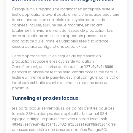
L'usage le plus répandu de localhost en entreprise reste le
test d'applications avant déploiement. Une équipe peut faire
tourner une version complète d'un système, base de
données incluse, sur une seule machine, en isolant
totalement l'environnement du réseau de production. Les
communications entre les composants passent par
localhost, ce qui élimine les variables liées à la latence
réseau ou aux configurations de pare-feu.
Cette approche réduit les risques de régression en
production et accélère les cycles de validation.
Concrètement, un service qui écoute sur
127.0.0.1:8080
pendant la phase de test ne sera jamais accessible depuis
l'extérieur, même si le pare-feu est mal configuré, car le trafic
loopback est traité avant d'atteindre la couche réseau
physique.
Tunneling et proxies locaux
Les ports locaux servent aussi de points d'entrée pour des
tunnels SSH ou des proxies applicatifs. Un tunnel SSH
typique redirige un port distant vers un port local :
ssh -L
crée
49342:serveur-distant:5432 utilisateur@bastion
un accès sécurisé à une base de données PostgreSQL