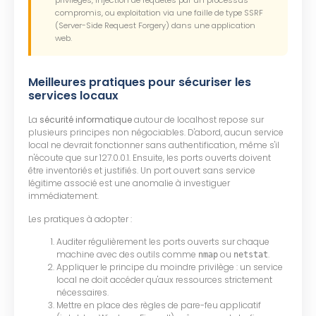
privilèges, injection de requêtes par un processus
compromis, ou exploitation via une faille de type SSRF
(Server-Side Request Forgery) dans une application
web.
Meilleures pratiques pour sécuriser les
services locaux
La
sécurité informatique
autour de localhost repose sur
plusieurs principes non négociables. D'abord, aucun service
local ne devrait fonctionner sans authentification, même s'il
n'écoute que sur 127.0.0.1. Ensuite, les ports ouverts doivent
être inventoriés et justifiés. Un port ouvert sans service
légitime associé est une anomalie à investiguer
immédiatement.
Les pratiques à adopter :
Auditer régulièrement les ports ouverts sur chaque
machine avec des outils comme
ou
.
nmap
netstat
Appliquer le principe du moindre privilège : un service
local ne doit accéder qu'aux ressources strictement
nécessaires.
Mettre en place des règles de pare-feu applicatif