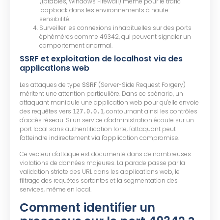
(iptables, Windows Firewall) même pour le trafic
loopback dans les environnements à haute
sensibilité.
Surveiller les connexions inhabituelles sur des ports
éphémères comme 49342, qui peuvent signaler un
comportement anormal.
SSRF et exploitation de localhost via des
applications web
Les attaques de type
SSRF
(Server-Side Request Forgery)
méritent une attention particulière. Dans ce scénario, un
attaquant manipule une application web pour qu'elle envoie
des requêtes vers
, contournant ainsi les contrôles
127.0.0.1
d'accès réseau. Si un service d'administration écoute sur un
port local sans authentification forte, l'attaquant peut
l'atteindre indirectement via l'application compromise.
Ce vecteur d'attaque est documenté dans de nombreuses
violations de données majeures. La parade passe par la
validation stricte des URL dans les applications web, le
filtrage des requêtes sortantes et la segmentation des
services, même en local.
Comment identifier un