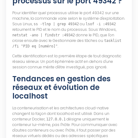
processus sur le port 49342 ?
Pour identifier quel processus utilise le port 49342 sur une
machine, la commande varie selon le système d'exploitation.
Sous Linux,
ou
ss -tlnp | grep 49342
lsof -i :49342
retournent le PID et le nom du processus. Sous Windows,
donne le PID, que l'on
netstat -ano | findstr :49342
croise ensuite avec le Gestionnaire des tâches ou
tasklist
.
/fi "PID eq [numéro]"
Cette identification est la première étape de tout diagnostic
réseau sérieux. Un port éphémère actif en dehors d'une
session connue mérite d'être investigué, pas ignoré.
Tendances en gestion des
réseaux et évolution de
localhost
La conteneurisation et les architectures cloud-native
changent la façon dont localhost est utilisé. Dans un
conteneur Docker,
désigne uniquement le
127.0.0.1
conteneur lui-même, pas l'hôte. Pour communiquer avec
d'autres conteneurs ou avec l'hôte, il faut passer par des
réseaux virtuels dédiés ou des adresses spécifiques