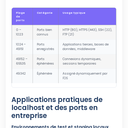
Plage
Catégorie
Usage typique
de
ports
0 –
Ports bien
HTTP (80), HTTPS (443), SSH (22),
1023
connus
FTP (21)
1024 –
Ports
Applications tierces, bases de
49151
enregistrés
données, middleware
49152 –
Ports
Connexions dynamiques,
65535
éphémères
sessions temporaires
49342
Éphémère
Assigné dynamiquement par
l'OS
Applications pratiques de
localhost et des ports en
entreprise
Environnements de test et staging locaux