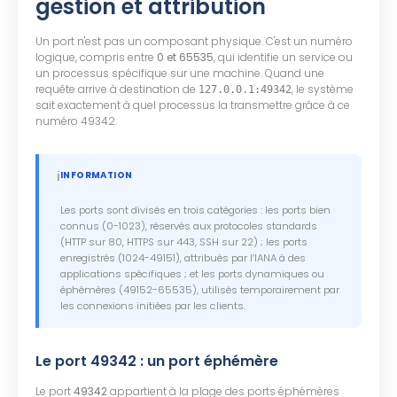
gestion et attribution
Un port n'est pas un composant physique. C'est un numéro
logique, compris entre
0 et 65535
, qui identifie un service ou
un processus spécifique sur une machine. Quand une
requête arrive à destination de
, le système
127.0.0.1:49342
sait exactement à quel processus la transmettre grâce à ce
numéro 49342.
ℹ️
INFORMATION
Les ports sont divisés en trois catégories : les ports bien
connus (0-1023), réservés aux protocoles standards
(HTTP sur 80, HTTPS sur 443, SSH sur 22) ; les ports
enregistrés (1024-49151), attribués par l’IANA à des
applications spécifiques ; et les ports dynamiques ou
éphémères (49152-65535), utilisés temporairement par
les connexions initiées par les clients.
Le port 49342 : un port éphémère
Le port
49342
appartient à la plage des ports éphémères